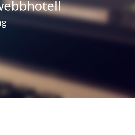
webbhotell
ag