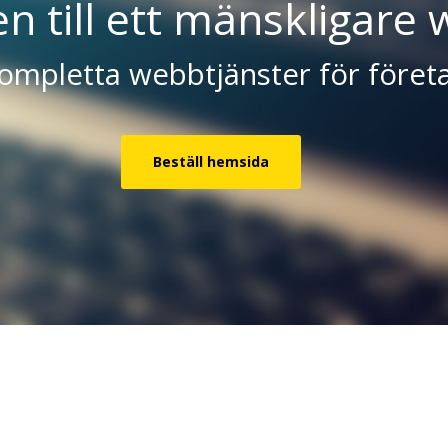
 till ett mänskligare 
ompletta webbtjänster för föret
Beställ hemsida