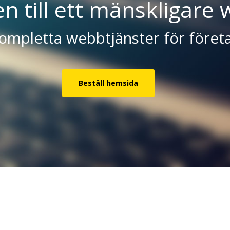
 till ett mänskligare 
ompletta webbtjänster för föret
Beställ hemsida