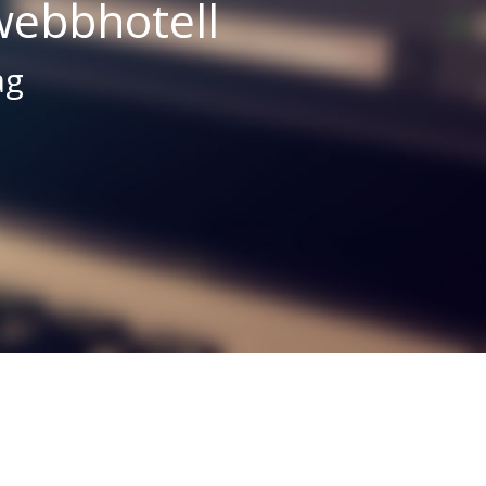
webbhotell
ag