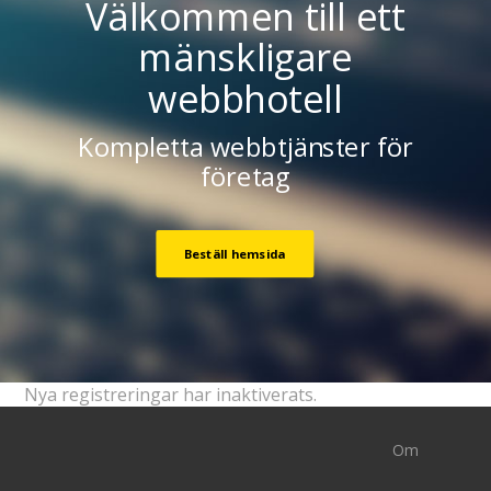
Välkommen till ett
mänskligare
webbhotell
Kompletta webbtjänster för
företag
Beställ hemsida
Nya registreringar har inaktiverats.
Om