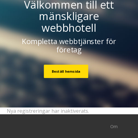
Välkommen till ett
mänskligare
webbhotell
Kompletta webbtjänster för
företag
Beställ hemsida
Nya registreringar har inaktiverats.
Om