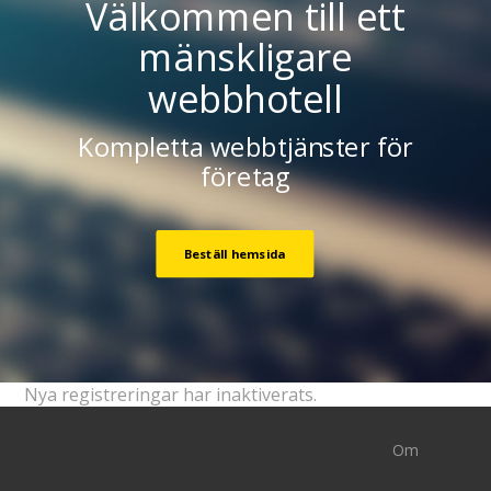
Välkommen till ett
mänskligare
webbhotell
Kompletta webbtjänster för
företag
Beställ hemsida
Nya registreringar har inaktiverats.
Om