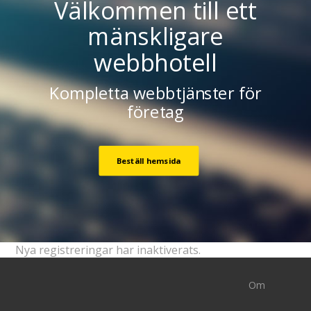
Välkommen till ett
mänskligare
webbhotell
Kompletta webbtjänster för
företag
Beställ hemsida
Nya registreringar har inaktiverats.
Om