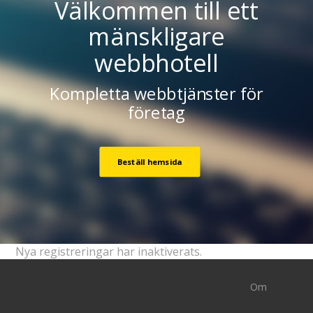
Välkommen till ett
mänskligare
webbhotell
Kompletta webbtjänster för
företag
Beställ hemsida
Nya registreringar har inaktiverats.
Om