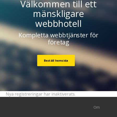
Välkommen till ett
mänskligare
webbhotell
Kompletta webbtjänster för
företag
Beställ hemsida
Nya registreringar har inaktiverats.
Om