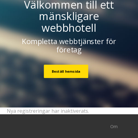
Välkommen till ett
mänskligare
webbhotell
Kompletta webbtjänster för
företag
Beställ hemsida
Nya registreringar har inaktiverats.
Om