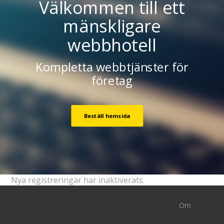
Välkommen till ett
mänskligare
webbhotell
Kompletta webbtjänster för
företag
Beställ hemsida
Nya registreringar har inaktiverats.
Om