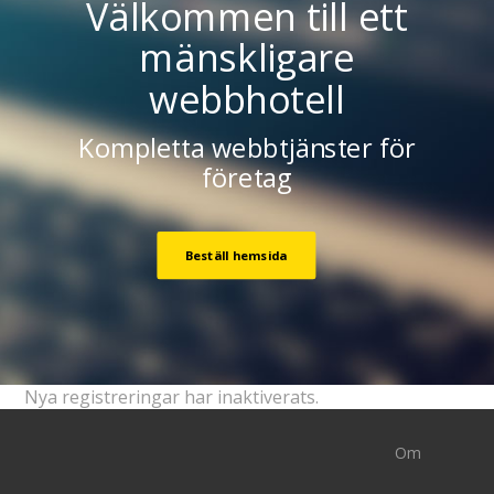
Välkommen till ett
mänskligare
webbhotell
Kompletta webbtjänster för
företag
Beställ hemsida
Nya registreringar har inaktiverats.
Om