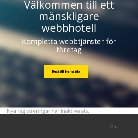
Välkommen till ett
mänskligare
webbhotell
Kompletta webbtjänster för
företag
Beställ hemsida
Nya registreringar har inaktiverats.
Om