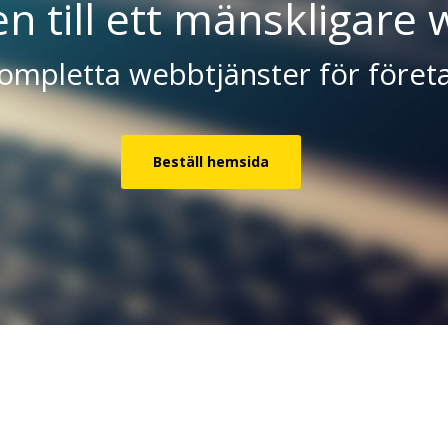
 till ett mänskligare 
ompletta webbtjänster för föret
Beställ hemsida