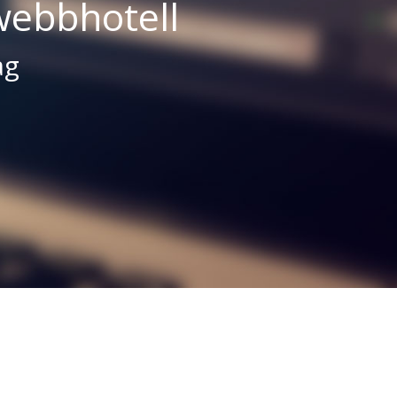
webbhotell
ag