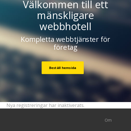
Välkommen till ett
mänskligare
webbhotell
Kompletta webbtjänster för
företag
Beställ hemsida
Nya registreringar har inaktiverats.
Om