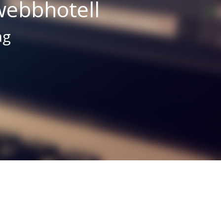
webbhotell
ag