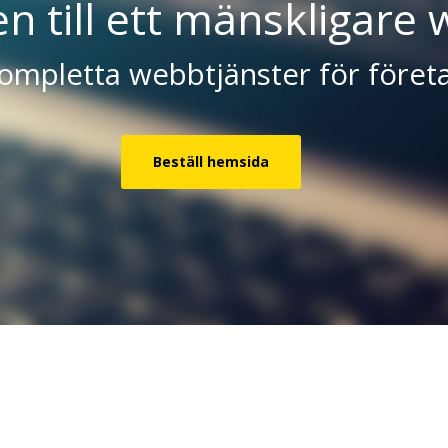
 till ett mänskligare 
ompletta webbtjänster för föret
Beställ hemsida