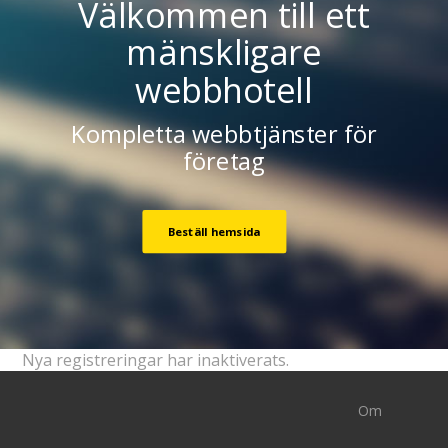
Välkommen till ett
mänskligare
webbhotell
Kompletta webbtjänster för
företag
Beställ hemsida
Nya registreringar har inaktiverats.
Om