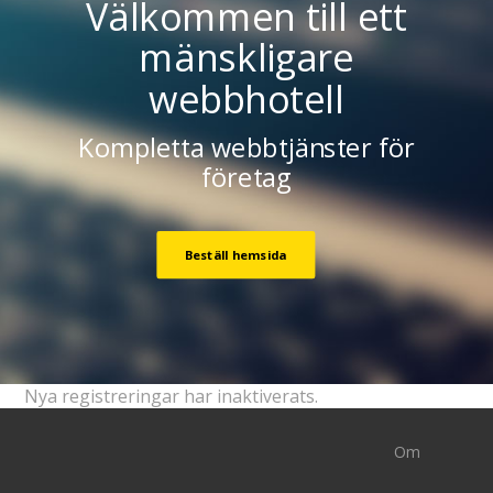
Välkommen till ett
mänskligare
webbhotell
Kompletta webbtjänster för
företag
Beställ hemsida
Nya registreringar har inaktiverats.
Om