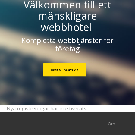
Välkommen till ett
mänskligare
webbhotell
Kompletta webbtjänster för
företag
Beställ hemsida
Nya registreringar har inaktiverats.
Om