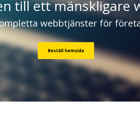
 till ett mänskligare 
ompletta webbtjänster för föret
Beställ hemsida