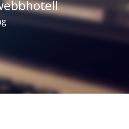
webbhotell
ag