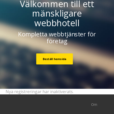
Välkommen till ett
mänskligare
webbhotell
Kompletta webbtjänster för
företag
Beställ hemsida
Nya registreringar har inaktiverats.
Om