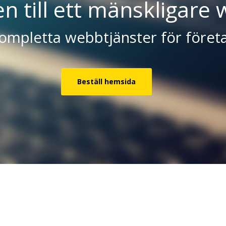
 till ett mänskligare 
ompletta webbtjänster för föret
Beställ hemsida