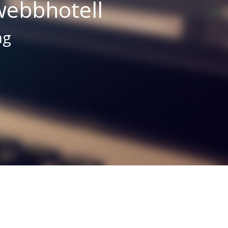
webbhotell
ag