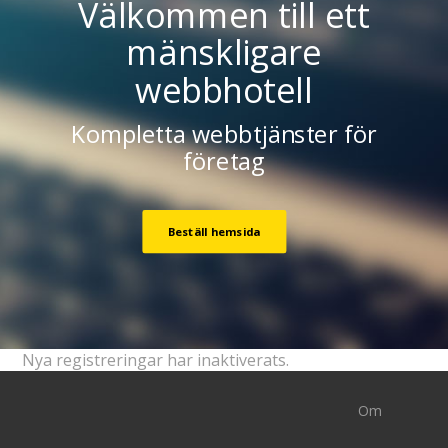
Välkommen till ett
mänskligare
webbhotell
Kompletta webbtjänster för
företag
Beställ hemsida
Nya registreringar har inaktiverats.
Om