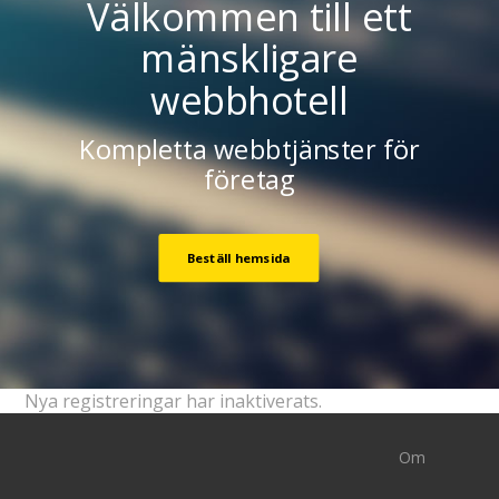
Välkommen till ett
mänskligare
webbhotell
Kompletta webbtjänster för
företag
Beställ hemsida
Nya registreringar har inaktiverats.
Om