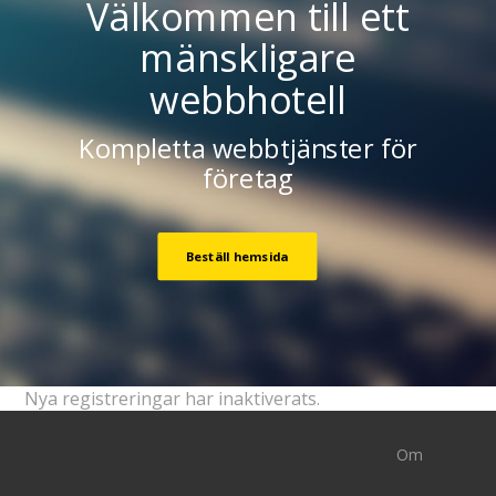
Välkommen till ett
mänskligare
webbhotell
Kompletta webbtjänster för
företag
Beställ hemsida
Nya registreringar har inaktiverats.
Om