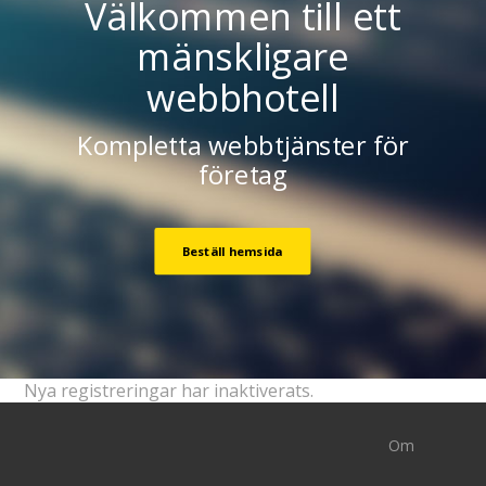
Välkommen till ett
mänskligare
webbhotell
Kompletta webbtjänster för
företag
Beställ hemsida
Nya registreringar har inaktiverats.
Om