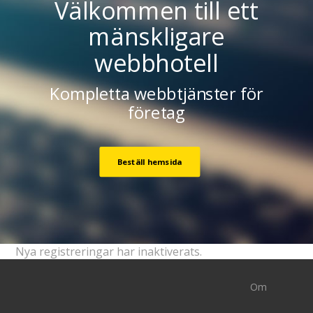
Välkommen till ett
mänskligare
webbhotell
Kompletta webbtjänster för
företag
Beställ hemsida
Nya registreringar har inaktiverats.
Om