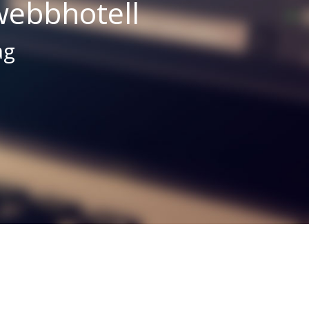
webbhotell
ag