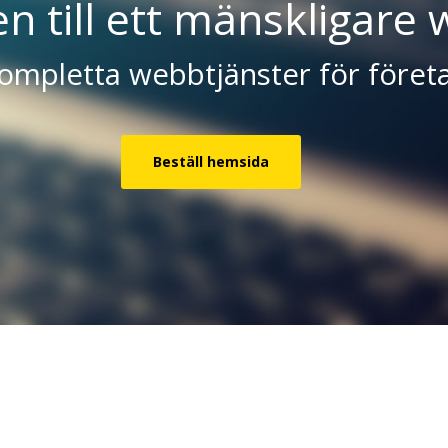
 till ett mänskligare 
ompletta webbtjänster för föret
Beställ hemsida