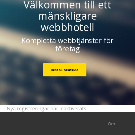
Välkommen till ett
mänskligare
webbhotell
Kompletta webbtjänster för
företag
Beställ hemsida
Nya registreringar har inaktiverats.
Om