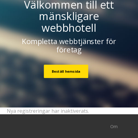
Välkommen till ett
mänskligare
webbhotell
Kompletta webbtjänster för
företag
Beställ hemsida
Nya registreringar har inaktiverats.
Om