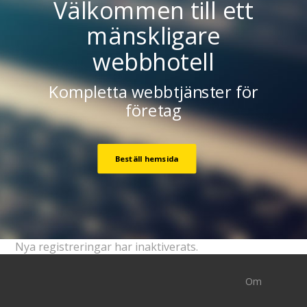
Välkommen till ett
mänskligare
webbhotell
Kompletta webbtjänster för
företag
Beställ hemsida
Nya registreringar har inaktiverats.
Om