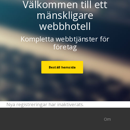
Välkommen till ett
mänskligare
webbhotell
Kompletta webbtjänster för
företag
Beställ hemsida
Nya registreringar har inaktiverats.
Om